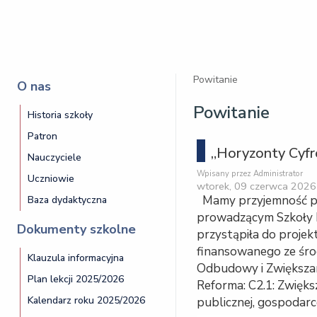
Powitanie
O nas
Powitanie
Historia szkoły
Patron
„Horyzonty Cyf
Nauczyciele
Wpisany przez Administrator
Uczniowie
wtorek, 09 czerwca 2026
Mamy przyjemność p
Baza dydaktyczna
prowadzącym
Szkoły 
Dokumenty szkolne
przystąpiła do proje
finansowanego ze śr
Klauzula informacyjna
Odbudowy i Zwiększa
Plan lekcji 2025/2026
Reforma: C2.1: Zwięks
Kalendarz roku 2025/2026
publicznej, gospodarc