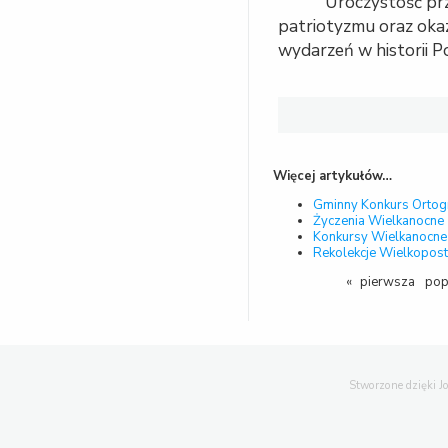
Uroczystość prz
patriotyzmu oraz okaz
wydarzeń w historii Po
Więcej artykułów…
Gminny Konkurs Ortograf
Życzenia Wielkanocne
Konkursy Wielkanocne
Rekolekcje Wielkopost
«
pierwsza
pop
Stworzone dzięki
J