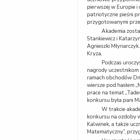
pierwszej w Europie i 
patriotyczne pieśni 
przygotowanymi przez 
Akademia zosta
Stankiewicz i Katarzy
Agnieszki Młynarczyk.
Kryza.
Podczas uroczys
nagrody uczestnikom 
ramach obchodów Dnia
wiersze pod hasłem „Mo
prace na temat „Tadeu
konkursu była pani M
W trakcie akad
konkursu na ozdoby w
Kalwinek, a także ucz
Matematyczny”, przy